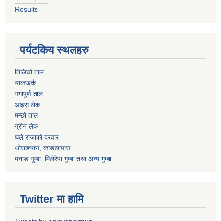
Results
पर्यटकिय स्थलहरु
तिलिचो ताल
याकखर्क
गंगापुर्ण ताल
आइस लेक
मम्छो ताल
ग्रीन लेक
घले राजाको दरवार
थोराङपास, काङलापास
मनाङ गुम्बा, मिलेरेपा गुम्बा तथा अन्य गुम्बा
Twitter मा हामि
Tweets by ngisyangrmun