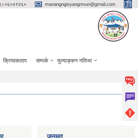
 ९८५६०४९४६०
manangngisyangrmun@gmail.com
क्रियाकलाप
सम्पर्क
मुल्याङ्कन नतिजा
का
जनमत