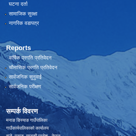
घटना दर्ता
सामाजिक सुरक्षा
नागरिक वडापत्र
Reports
वार्षिक प्रगति प्रतिवेदन
चौमासिक प्रगति प्रतिवेदन
सार्वजनिक सुनुवाई
सार्वजनिक परीक्षण
सम्पर्क विवरण
मनाङ ङिस्याङ गाउँपालिका
गाउँकार्यपालिकाको कार्यालय
हुम्डे, मनाङ, गण्डकी प्रदेश, ‍ नेपाल